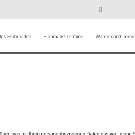
nfos Flohmärkte
Flohmarkt-Termine
Warenmarkt-Termi
rüber, was mit Ihren personenbezogenen Daten passiert, wenn 